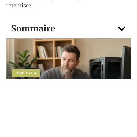
retentisse.
Sommaire
HARDWARE
Vous hésitez entre portable et PC fixe ?
Faites le point avec guide-du-
numerique.fr
5 août 2026