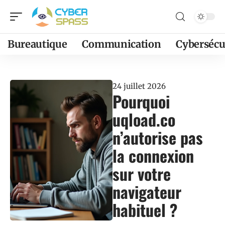
Bureautique
Communication
Cybersécu
24 juillet 2026
Pourquoi
uqload.co
n’autorise pas
la connexion
sur votre
navigateur
habituel ?