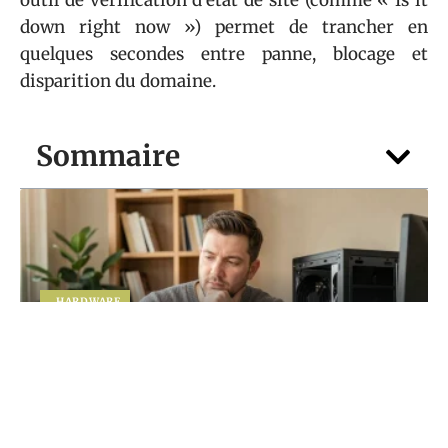
outil de vérification d’état de site (comme « Is it
down right now ») permet de trancher en
quelques secondes entre panne, blocage et
disparition du domaine.
Sommaire
HARDWARE
Vous hésitez entre portable et PC fixe ?
Faites le point avec guide-du-
numerique.fr
5 août 2026