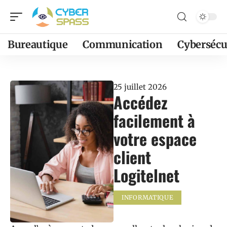
Bureautique
Communication
Cybersécu
25 juillet 2026
Accédez
facilement à
votre espace
client
Logitelnet
INFORMATIQUE