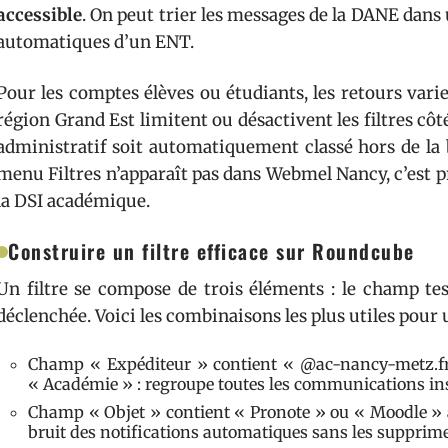
accessible
. On peut trier les messages de la DANE dans u
automatiques d’un ENT.
Pour les comptes élèves ou étudiants, les retours vari
région Grand Est limitent ou désactivent les filtres cô
administratif soit automatiquement classé hors de la b
menu Filtres n’apparaît pas dans Webmel Nancy, c’est 
la DSI académique.
Construire un filtre efficace sur Roundcube
Un filtre se compose de trois éléments : le champ tes
déclenchée. Voici les combinaisons les plus utiles pour
Champ « Expéditeur » contient « @ac-nancy-metz.fr 
« Académie » : regroupe toutes les communications in
Champ « Objet » contient « Pronote » ou « Moodle » a
bruit des notifications automatiques sans les supprime