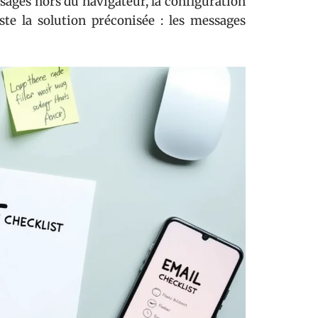
ssages hors du navigateur, la configuration
te la solution préconisée : les messages