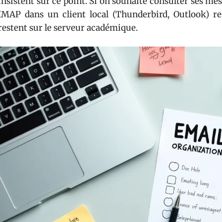
insistent sur ce point. Si on souhaite consulter ses me
IMAP dans un client local (Thunderbird, Outlook) res
restent sur le serveur académique.