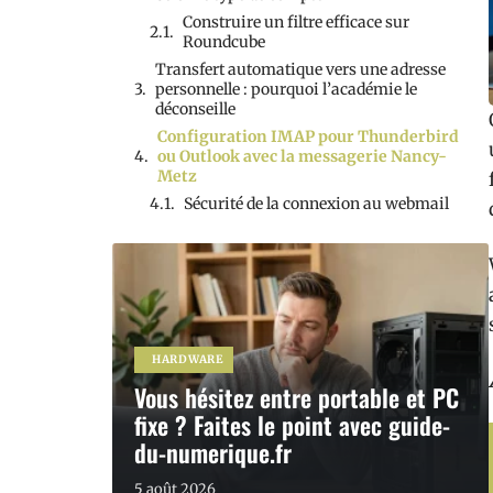
Construire un filtre efficace sur
Roundcube
Transfert automatique vers une adresse
personnelle : pourquoi l’académie le
déconseille
Configuration IMAP pour Thunderbird
ou Outlook avec la messagerie Nancy-
Metz
Sécurité de la connexion au webmail
HARDWARE
Vous hésitez entre portable et PC
fixe ? Faites le point avec guide-
du-numerique.fr
5 août 2026