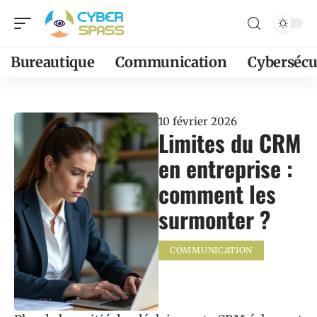
Bureautique
Communication
Cybersécu
10 février 2026
Limites du CRM
en entreprise :
comment les
surmonter ?
COMMUNICATION