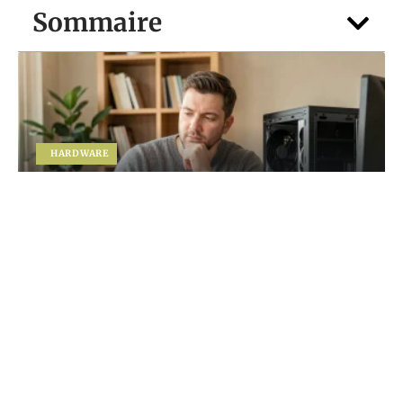
Sommaire
HARDWARE
Vous hésitez entre portable et PC fixe ?
Faites le point avec guide-du-
numerique.fr
5 août 2026
Contact
Mentions Légales
Sitemap
© 2025 | cyberspass.fr