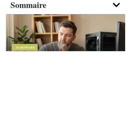
Sommaire
HARDWARE
Vous hésitez entre portable et PC
fixe ? Faites le point avec guide-du-
numerique.fr
5 août 2026
Contact
Mentions Légales
Sitemap
© 2025 | cyberspass.fr