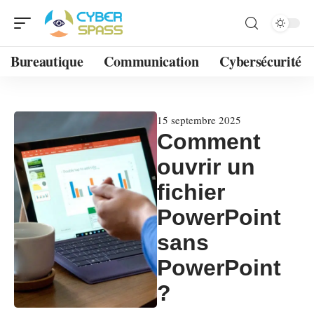
Bureautique
Communication
Cybersécurité
15 septembre 2025
Comment
ouvrir un
fichier
PowerPoint
sans
PowerPoint
?