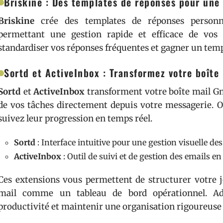
Briskine : Des templates de réponses pour une 
Briskine
crée des templates de réponses personnal
permettant une gestion rapide et efficace de vos c
standardiser vos réponses fréquentes et gagner un tem
Sortd et ActiveInbox : Transformez votre boîte 
Sortd
et
ActiveInbox
transforment votre boîte mail Gmai
de vos tâches directement depuis votre messagerie. 
suivez leur progression en temps réel.
Sortd
: Interface intuitive pour une gestion visuelle des
ActiveInbox
: Outil de suivi et de gestion des emails en
Ces extensions vous permettent de structurer votre jo
mail comme un tableau de bord opérationnel. Ado
productivité et maintenir une organisation rigoureuse 