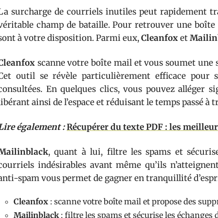
La surcharge de courriels inutiles peut rapidement t
véritable champ de bataille. Pour retrouver une boîte
sont à votre disposition. Parmi eux,
Cleanfox
et
Mailin
Cleanfox
scanne votre boîte mail et vous soumet une s
Cet outil se révèle particulièrement efficace pour 
consultées. En quelques clics, vous pouvez alléger si
libérant ainsi de l’espace et réduisant le temps passé à t
Lire également :
Récupérer du texte PDF : les meille
Mailinblack
, quant à lui, filtre les spams et sécuri
courriels indésirables avant même qu’ils n’atteignent
anti-spam vous permet de gagner en tranquillité d’esprit
Cleanfox
: scanne votre boîte mail et propose des suppr
Mailinblack
: filtre les spams et sécurise les échanges 