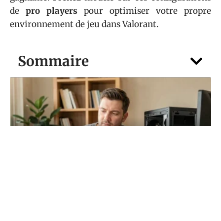
de
pro players
pour optimiser votre propre
environnement de jeu dans Valorant.
Sommaire
HARDWARE
Vous hésitez entre portable et PC fixe ?
Faites le point avec guide-du-
numerique.fr
5 août 2026